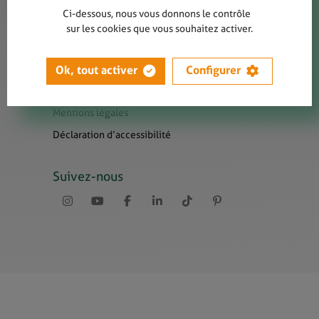
Contact
Ci-dessous, nous vous donnons le contrôle
Presse
sur les cookies que vous souhaitez activer.
Newsletters
Liens utiles
Ok, tout activer
Configurer
Sitemap
Mentions légales
Déclaration d’accessibilité
Suivez-nous