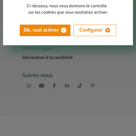
Contact
Ci-dessous, nous vous donnons le contrôle
Presse
sur les cookies que vous souhaitez activer.
Newsletters
Liens utiles
Ok, tout activer
Configurer
Sitemap
Mentions légales
Déclaration d’accessibilité
Suivez-nous