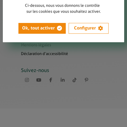
Contact
Ci-dessous, nous vous donnons le contrôle
Presse
sur les cookies que vous souhaitez activer.
Newsletters
Liens utiles
Ok, tout activer
Configurer
Sitemap
Mentions légales
Déclaration d’accessibilité
Suivez-nous