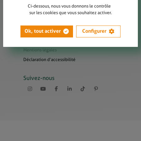
Contact
Ci-dessous, nous vous donnons le contrôle
Presse
sur les cookies que vous souhaitez activer.
Newsletters
Liens utiles
Ok, tout activer
Configurer
Sitemap
Mentions légales
Déclaration d’accessibilité
Suivez-nous