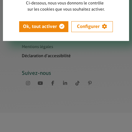
Contact
Ci-dessous, nous vous donnons le contrôle
sur les cookies que vous souhaitez activer.
Presse
Newsletters
Ok, tout activer
Configurer
Liens utiles
Sitemap
Mentions légales
Déclaration d’accessibilité
Suivez-nous