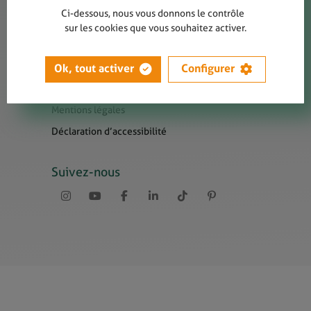
Contact
Ci-dessous, nous vous donnons le contrôle
Presse
sur les cookies que vous souhaitez activer.
Newsletters
Liens utiles
Ok, tout activer
Configurer
Sitemap
Mentions légales
Déclaration d’accessibilité
Suivez-nous