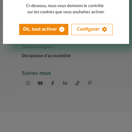
Contact
Ci-dessous, nous vous donnons le contrôle
Presse
sur les cookies que vous souhaitez activer.
Newsletters
Liens utiles
Ok, tout activer
Configurer
Sitemap
Mentions légales
Déclaration d’accessibilité
Suivez-nous