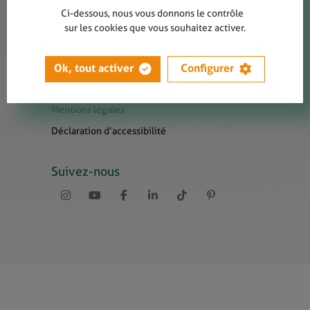
Contact
Ci-dessous, nous vous donnons le contrôle
Presse
sur les cookies que vous souhaitez activer.
Newsletters
Liens utiles
Ok, tout activer
Configurer
Sitemap
Mentions légales
Déclaration d’accessibilité
Suivez-nous