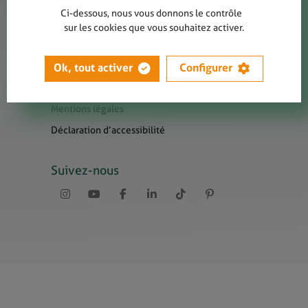
Contact
Ci-dessous, nous vous donnons le contrôle
Presse
sur les cookies que vous souhaitez activer.
Newsletters
Liens utiles
Ok, tout activer
Configurer
Sitemap
Mentions légales
Déclaration d’accessibilité
Suivez-nous