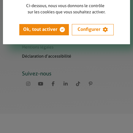
Contact
Ci-dessous, nous vous donnons le contrôle
Presse
sur les cookies que vous souhaitez activer.
Newsletters
Liens utiles
Ok, tout activer
Configurer
Sitemap
Mentions légales
Déclaration d’accessibilité
Suivez-nous