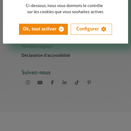
Contact
Ci-dessous, nous vous donnons le contrôle
Presse
sur les cookies que vous souhaitez activer.
Newsletters
Liens utiles
Ok, tout activer
Configurer
Sitemap
Mentions légales
Déclaration d’accessibilité
Suivez-nous