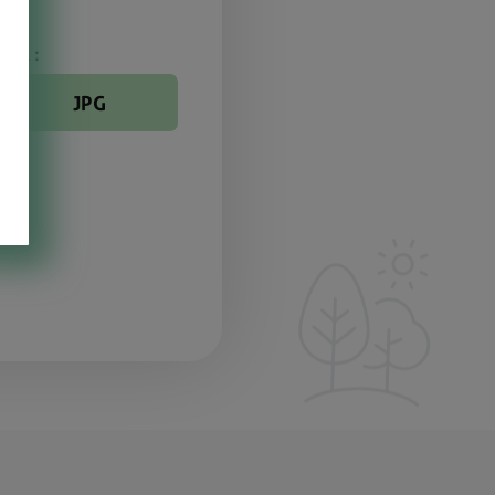
suel :
JPG