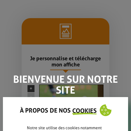
Je personnalise et télécharge
mon affiche
BIENVENUE SUR NOTRE
SITE
+
-
À PROPOS DE NOS
COOKIES
Notre site utilise des cookies notamment