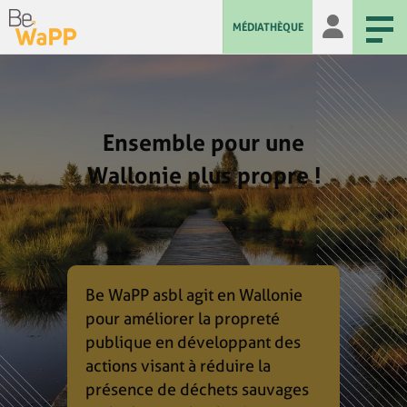
MÉDIATHÈQUE
Ensemble pour une
Wallonie plus propre !
Be WaPP asbl agit en Wallonie
pour améliorer la propreté
publique en développant des
actions visant à réduire la
présence de déchets sauvages